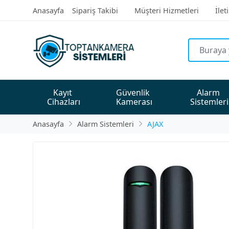
Anasayfa
Sipariş Takibi
Müşteri Hizmetleri
İlet
Kayıt 
Güvenlik 
Alarm 
Cihazları
Kamerası
Sistemleri
Anasayfa
Alarm Sistemleri
AJAX