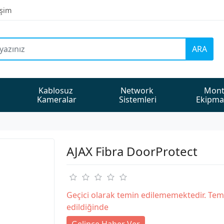
işim
ARA
Kablosuz 
Network 
Mont
Kameralar
Sistemleri
Ekipma
AJAX Fibra DoorProtect
Geçici olarak temin edilememektedir. Tem
edildiğinde
Gelince Haber Ver