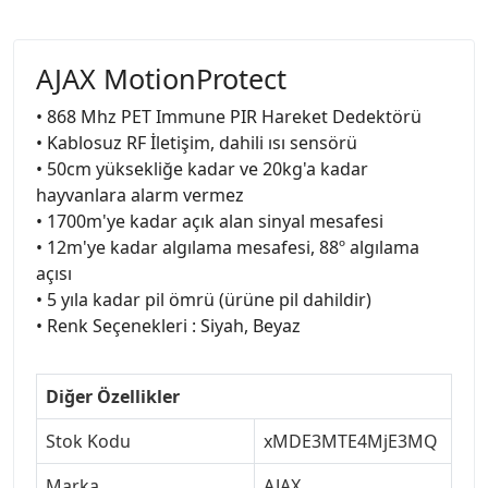
AJAX MotionProtect
• 868 Mhz PET Immune PIR Hareket Dedektörü
• Kablosuz RF İletişim, dahili ısı sensörü
• 50cm yüksekliğe kadar ve 20kg'a kadar
hayvanlara alarm vermez
• 1700m'ye kadar açık alan sinyal mesafesi
• 12m'ye kadar algılama mesafesi, 88º algılama
açısı
• 5 yıla kadar pil ömrü (ürüne pil dahildir)
• Renk Seçenekleri : Siyah, Beyaz
Diğer Özellikler
Stok Kodu
xMDE3MTE4MjE3MQ
Marka
AJAX