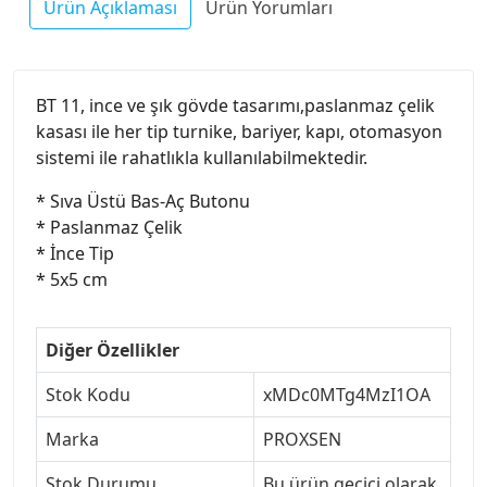
Ürün Açıklaması
Ürün Yorumları
BT 11, ince ve şık gövde tasarımı,paslanmaz çelik
kasası ile her tip turnike, bariyer, kapı, otomasyon
sistemi ile rahatlıkla kullanılabilmektedir.
* Sıva Üstü Bas-Aç Butonu
* Paslanmaz Çelik
* İnce Tip
* 5x5 cm
Diğer Özellikler
Stok Kodu
xMDc0MTg4MzI1OA
Marka
PROXSEN
Stok Durumu
Bu ürün geçici olarak