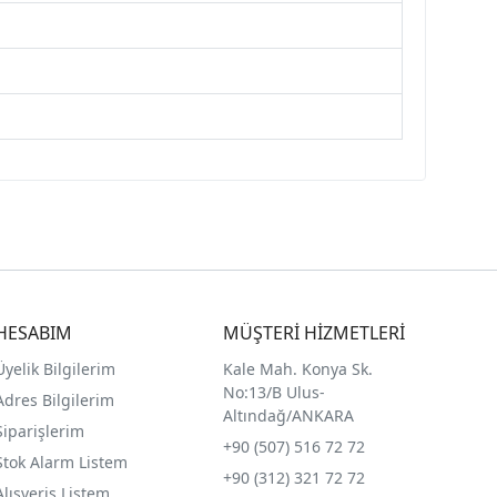
HESABIM
MÜŞTERİ HİZMETLERİ
Üyelik Bilgilerim
Kale Mah. Konya Sk.
No:13/B Ulus-
Adres Bilgilerim
Altındağ/ANKARA
Siparişlerim
+90 (507) 516 72 72
Stok Alarm Listem
+90 (312) 321 72 72
Alışveriş Listem