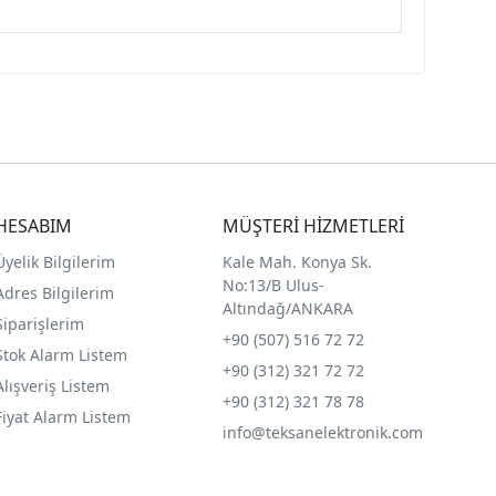
HESABIM
MÜŞTERİ HİZMETLERİ
Üyelik Bilgilerim
Kale Mah. Konya Sk.
No:13/B Ulus-
Adres Bilgilerim
Altındağ/ANKARA
Siparişlerim
+90 (507) 516 72 72
Stok Alarm Listem
+90 (312) 321 72 72
Alışveriş Listem
+90 (312) 321 78 78
Fiyat Alarm Listem
info@teksanelektronik.com