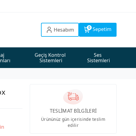
0
Sepetim
Hesabım
aj 
Geçiş Kontrol 
Ses 
nları
Sistemleri
Sistemleri
ox
TESLİMAT BİLGİLERİ
Ürününüz gün içerisinde teslim
edilir
in