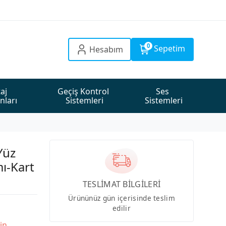
0
Sepetim
Hesabım
aj 
Geçiş Kontrol 
Ses 
nları
Sistemleri
Sistemleri
Yüz
ı-Kart
TESLİMAT BİLGİLERİ
Ürününüz gün içerisinde teslim
edilir
in