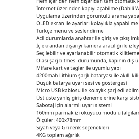
Hem içeriden hem dışarıdan tam otomatik k
İnternet üzerinden kapıyı açabilme (Dahili W
Uygulama üzerinden görüntülü arama yapabi
OLED ekran ile ayarları kolaylıkla yapabilme
Türkçe menü ve seslendirme
Acil durumlarda anahtar ile giriş ve çıkış im
İç ekrandan dışarıyı kamera aracılığı ile izl
Seçilebilir ve ayarlanabilir otomatik kilitlem
Olası şarj bitmesi durumunda, kapının dış ü
Mifare kart ve tagler ile uyumlu yapı
4200mah Lithium şarjlı bataryası ile akıllı kil
Düşük batarya uyarı sesi ve göstergesi
Micro USB kablosu ile kolaylık şarj edilebil
Üst üste yanlış giriş denemelerine karşı si
Sabotaj için alarmlı uyarı sistemi
160mm parmak izi okuyucu modülü (algılama
Ölçüler: 400x78mm
Siyah veya Gri renk seçenekleri
4KG toplam ağırlık