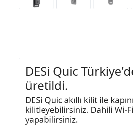
DESi Quic Türkiye'de
üretildi.
DESi Quic akıllı kilit ile kapı
kilitleyebilirsiniz. Dahili W
yapabilirsiniz.