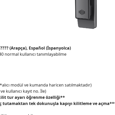
????? (Arapça), Español (İspanyolca)
, 340 normal kullanıcı tanımlayabilme
(*alıcı modül ve kumanda haricen satılmaktadır)
e kullanıcı kayıt no. İle)
ilit tur ayarı öğrenme özelliği**
ç tutamaktan tek dokunuşla kapıyı kilitleme ve açma**