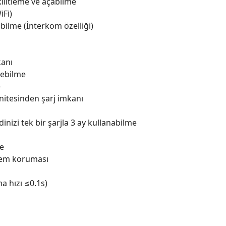
ilitleme ve açabilme
iFi)
lme (İnterkom özelliği)
kanı
eyebilme
e
nitesinden şarj imkanı
idinizi tek bir şarjla 3 ay kullanabilme
me
stem koruması
 hızı ≤0.1s)