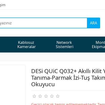
işim
ARA
Kablosuz 
Network 
Mont
Kameralar
Sistemleri
Ekipma
DESi QUiC Q032+ Akıllı Kilit 
Tanıma-Parmak İzi-Tuş Takım
Okuyucu
Geçici olarak temin edilememektedir. Tem