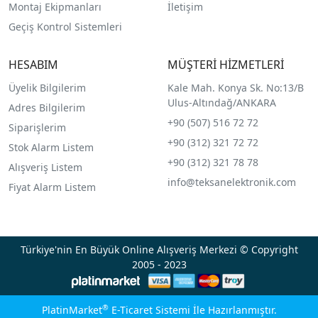
Montaj Ekipmanları
İletişim
Geçiş Kontrol Sistemleri
HESABIM
MÜŞTERİ HİZMETLERİ
Üyelik Bilgilerim
Kale Mah. Konya Sk. No:13/B
Ulus-Altındağ/ANKARA
Adres Bilgilerim
+90 (507) 516 72 72
Siparişlerim
+90 (312) 321 72 72
Stok Alarm Listem
+90 (312) 321 78 78
Alışveriş Listem
info@teksanelektronik.com
Fiyat Alarm Listem
Türkiye'nin En Büyük Online Alışveriş Merkezi © Copyright
2005 - 2023
®
PlatinMarket
E-Ticaret Sistemi
İle Hazırlanmıştır.