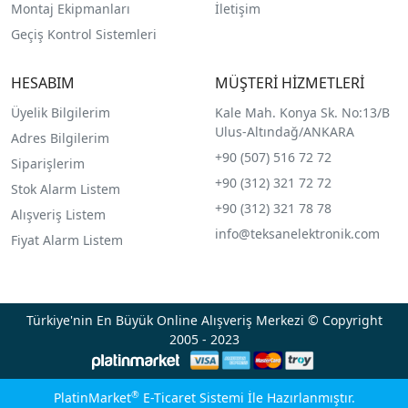
Montaj Ekipmanları
İletişim
Geçiş Kontrol Sistemleri
HESABIM
MÜŞTERİ HİZMETLERİ
Üyelik Bilgilerim
Kale Mah. Konya Sk. No:13/B
Ulus-Altındağ/ANKARA
Adres Bilgilerim
+90 (507) 516 72 72
Siparişlerim
+90 (312) 321 72 72
Stok Alarm Listem
+90 (312) 321 78 78
Alışveriş Listem
info@teksanelektronik.com
Fiyat Alarm Listem
Türkiye'nin En Büyük Online Alışveriş Merkezi © Copyright
2005 - 2023
®
PlatinMarket
E-Ticaret Sistemi
İle Hazırlanmıştır.