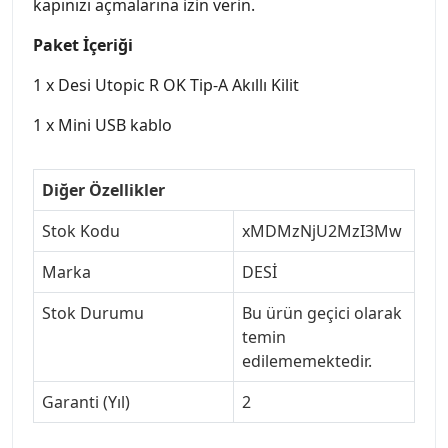
kapınızı açmalarına izin verin.
Paket İçeriği
1 x Desi Utopic R OK Tip-A Akıllı Kilit
1 x Mini USB kablo
Diğer Özellikler
Stok Kodu
xMDMzNjU2MzI3Mw
Marka
DESİ
Stok Durumu
Bu ürün geçici olarak
temin
edilememektedir.
Garanti (Yıl)
2