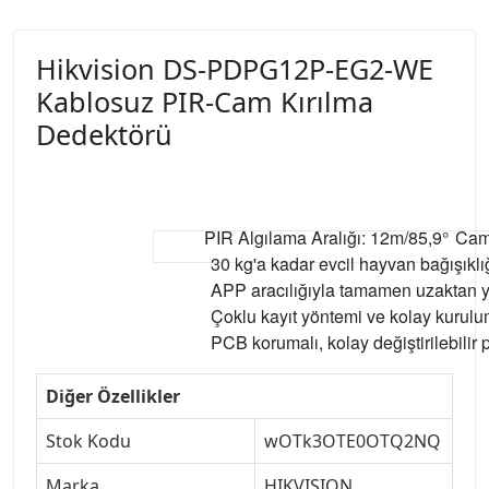
Hikvision DS-PDPG12P-EG2-WE
Kablosuz PIR-Cam Kırılma
Dedektörü
PIR Algılama Aralığı: 12m/85,9°
Cam 
30 kg'a kadar evcil hayvan bağışıklı
APP aracılığıyla tamamen uzaktan yap
Çoklu kayıt yöntemi ve kolay kurulu
PCB korumalı, kolay değiştirilebilir p
Diğer Özellikler
Stok Kodu
wOTk3OTE0OTQ2NQ
Marka
HIKVISION