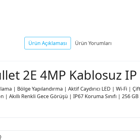
Ürün Açıklaması
Ürün Yorumları
llet 2E 4MP Kablosuz I
ama | Bölge Yapılandırma | Aktif Caydırıcı LED | Wi-Fi | Çi
fon | Akıllı Renkli Gece Görüşü | IP67 Koruma Sınıfı | 256 G
Q