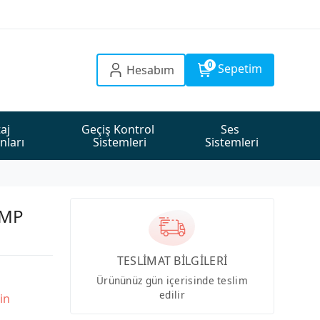
0
Sepetim
Hesabım
aj 
Geçiş Kontrol 
Ses 
nları
Sistemleri
Sistemleri
4MP
TESLİMAT BİLGİLERİ
Ürününüz gün içerisinde teslim
edilir
in