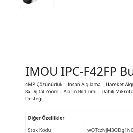
IMOU IPC-F42FP Bu
4MP Çözünürlük | İnsan Algılama | Hareket Algıl
8x Dijital Zoom | Alarm Bildirimi | Dahili Mikro
Desteği.
Diğer Özellikler
Stok Kodu
wOTczNjM3ODg1N