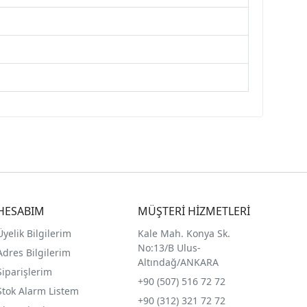
HESABIM
MÜŞTERİ HİZMETLERİ
Üyelik Bilgilerim
Kale Mah. Konya Sk.
No:13/B Ulus-
Adres Bilgilerim
Altındağ/ANKARA
Siparişlerim
+90 (507) 516 72 72
Stok Alarm Listem
+90 (312) 321 72 72