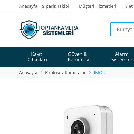
Anasayfa
Sipariş Takibi
Müşteri Hizmetleri
İlet
Kayıt 
Güvenlik 
Alarm 
Cihazları
Kamerası
Sistemleri
Anasayfa
Kablosuz Kameralar
IMOU