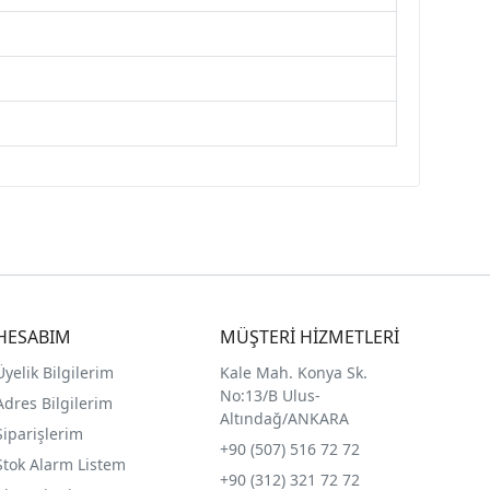
HESABIM
MÜŞTERİ HİZMETLERİ
Üyelik Bilgilerim
Kale Mah. Konya Sk.
No:13/B Ulus-
Adres Bilgilerim
Altındağ/ANKARA
Siparişlerim
+90 (507) 516 72 72
Stok Alarm Listem
+90 (312) 321 72 72