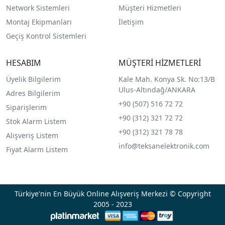
Network Sistemleri
Müşteri Hizmetleri
Montaj Ekipmanları
İletişim
Geçiş Kontrol Sistemleri
HESABIM
MÜŞTERİ HİZMETLERİ
Üyelik Bilgilerim
Kale Mah. Konya Sk. No:13/B
Ulus-Altındağ/ANKARA
Adres Bilgilerim
+90 (507) 516 72 72
Siparişlerim
+90 (312) 321 72 72
Stok Alarm Listem
+90 (312) 321 78 78
Alışveriş Listem
info@teksanelektronik.com
Fiyat Alarm Listem
Türkiye'nin En Büyük Online Alışveriş Merkezi © Copyright
2005 - 2023