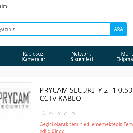
işim
ARA
Kablosuz 
Network 
Mont
Kameralar
Sistemleri
Ekipma
PRYCAM SECURITY 2+1 0,5
CCTV KABLO
Geçici olarak temin edilememektedir. Tem
edildiğinde