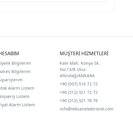
HESABIM
MÜŞTERİ HİZMETLERİ
Üyelik Bilgilerim
Kale Mah. Konya Sk.
No:13/B Ulus-
Adres Bilgilerim
Altındağ/ANKARA
Siparişlerim
+90 (507) 516 72 72
Stok Alarm Listem
+90 (312) 321 72 72
Alışveriş Listem
+90 (312) 321 78 78
Fiyat Alarm Listem
info@teksanelektronik.com