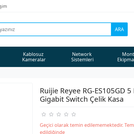
işim
ARA
Kablosuz 
Network 
Mont
Kameralar
Sistemleri
Ekipma
Ruijie Reyee RG-ES105GD 5 
Gigabit Switch Çelik Kasa
Geçici olarak temin edilememektedir. Tem
edildiğinde