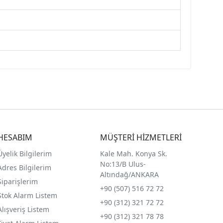
HESABIM
MÜŞTERİ HİZMETLERİ
Üyelik Bilgilerim
Kale Mah. Konya Sk.
No:13/B Ulus-
Adres Bilgilerim
Altındağ/ANKARA
Siparişlerim
+90 (507) 516 72 72
Stok Alarm Listem
+90 (312) 321 72 72
Alışveriş Listem
+90 (312) 321 78 78