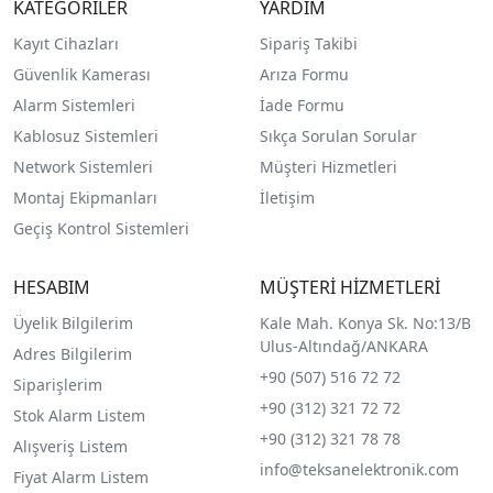
KATEGORİLER
YARDIM
Kayıt Cihazları
Sipariş Takibi
Güvenlik Kamerası
Arıza Formu
Alarm Sistemleri
İade Formu
Kablosuz Sistemleri
Sıkça Sorulan Sorular
Network Sistemleri
Müşteri Hizmetleri
Montaj Ekipmanları
İletişim
Geçiş Kontrol Sistemleri
HESABIM
MÜŞTERİ HİZMETLERİ
Üyelik Bilgilerim
Kale Mah. Konya Sk. No:13/B
Ulus-Altındağ/ANKARA
Adres Bilgilerim
+90 (507) 516 72 72
Siparişlerim
+90 (312) 321 72 72
Stok Alarm Listem
+90 (312) 321 78 78
Alışveriş Listem
info@teksanelektronik.com
Fiyat Alarm Listem