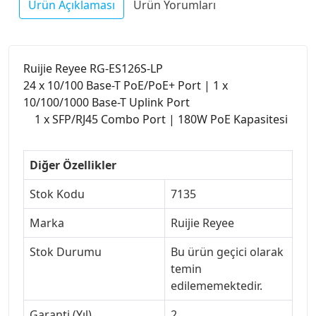
Ürün Açıklaması
Ürün Yorumları
Ruijie Reyee RG-ES126S-LP
24 x 10/100 Base-T PoE/PoE+ Port | 1 x
10/100/1000 Base-T Uplink Port
1 x SFP/RJ45 Combo Port | 180W PoE Kapasitesi
Diğer Özellikler
Stok Kodu
7135
Marka
Ruijie Reyee
Stok Durumu
Bu ürün geçici olarak
temin
edilememektedir.
Garanti (Yıl)
2