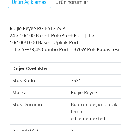
Ürün Açıklaması
Ürün Yorumları
Ruijie Reyee RG-ES126S-P
24 x 10/100 Base-T PoE/PoE+ Port | 1 x
10/100/1000 Base-T Uplink Port
1 x SFP/RJ45 Combo Port | 370W PoE Kapasitesi
Diğer Özellikler
Stok Kodu
7521
Marka
Ruijie Reyee
Stok Durumu
Bu ürün geçici olarak
temin
edilememektedir.
Garanti (Yıl)
2