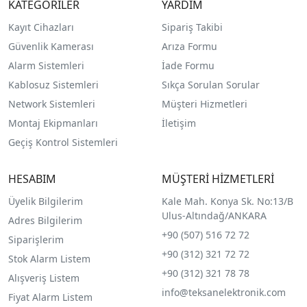
KATEGORİLER
YARDIM
Kayıt Cihazları
Sipariş Takibi
Güvenlik Kamerası
Arıza Formu
Alarm Sistemleri
İade Formu
Kablosuz Sistemleri
Sıkça Sorulan Sorular
Network Sistemleri
Müşteri Hizmetleri
Montaj Ekipmanları
İletişim
Geçiş Kontrol Sistemleri
HESABIM
MÜŞTERİ HİZMETLERİ
Üyelik Bilgilerim
Kale Mah. Konya Sk. No:13/B
Ulus-Altındağ/ANKARA
Adres Bilgilerim
+90 (507) 516 72 72
Siparişlerim
+90 (312) 321 72 72
Stok Alarm Listem
+90 (312) 321 78 78
Alışveriş Listem
info@teksanelektronik.com
Fiyat Alarm Listem