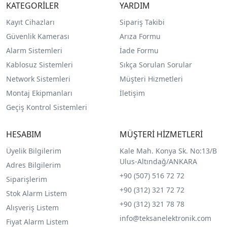
KATEGORİLER
YARDIM
Kayıt Cihazları
Sipariş Takibi
Güvenlik Kamerası
Arıza Formu
Alarm Sistemleri
İade Formu
Kablosuz Sistemleri
Sıkça Sorulan Sorular
Network Sistemleri
Müşteri Hizmetleri
Montaj Ekipmanları
İletişim
Geçiş Kontrol Sistemleri
HESABIM
MÜŞTERİ HİZMETLERİ
Üyelik Bilgilerim
Kale Mah. Konya Sk. No:13/B
Ulus-Altındağ/ANKARA
Adres Bilgilerim
+90 (507) 516 72 72
Siparişlerim
+90 (312) 321 72 72
Stok Alarm Listem
+90 (312) 321 78 78
Alışveriş Listem
info@teksanelektronik.com
Fiyat Alarm Listem