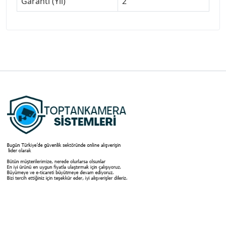
Garanti (Yıl)
2