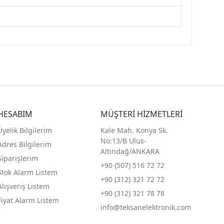
HESABIM
MÜŞTERİ HİZMETLERİ
Üyelik Bilgilerim
Kale Mah. Konya Sk.
No:13/B Ulus-
Adres Bilgilerim
Altındağ/ANKARA
Siparişlerim
+90 (507) 516 72 72
Stok Alarm Listem
+90 (312) 321 72 72
Alışveriş Listem
+90 (312) 321 78 78
Fiyat Alarm Listem
info@teksanelektronik.com