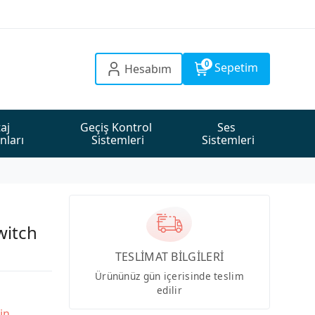
0
Sepetim
Hesabım
aj 
Geçiş Kontrol 
Ses 
nları
Sistemleri
Sistemleri
witch
TESLİMAT BİLGİLERİ
Ürününüz gün içerisinde teslim
edilir
in