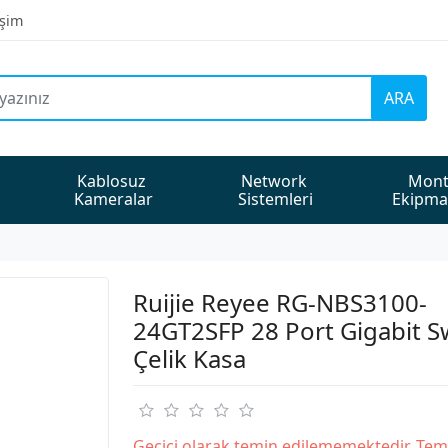
işim
ARA
Kablosuz 
Network 
Mont
Kameralar
Sistemleri
Ekipma
Ruijie Reyee RG-NBS3100-
24GT2SFP 28 Port Gigabit S
Çelik Kasa
Geçici olarak temin edilememektedir. Tem