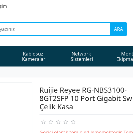
işim
ARA
Kablosuz 
Network 
Mont
Kameralar
Sistemleri
Ekipma
Ruijie Reyee RG-NBS3100-
8GT2SFP 10 Port Gigabit Sw
Çelik Kasa
Geçici olarak temin edilememektedir. Tem