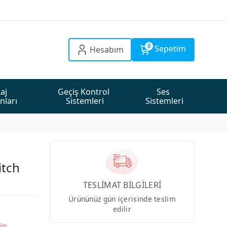
0
Sepetim
Hesabım
aj 
Geçiş Kontrol 
Ses 
nları
Sistemleri
Sistemleri
itch
TESLİMAT BİLGİLERİ
Ürününüz gün içerisinde teslim
edilir
in