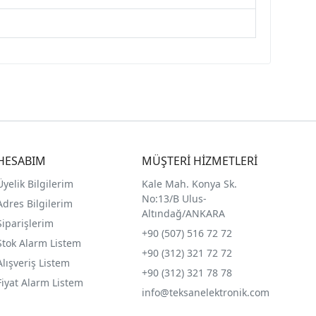
HESABIM
MÜŞTERİ HİZMETLERİ
Üyelik Bilgilerim
Kale Mah. Konya Sk.
No:13/B Ulus-
Adres Bilgilerim
Altındağ/ANKARA
Siparişlerim
+90 (507) 516 72 72
Stok Alarm Listem
+90 (312) 321 72 72
Alışveriş Listem
+90 (312) 321 78 78
Fiyat Alarm Listem
info@teksanelektronik.com