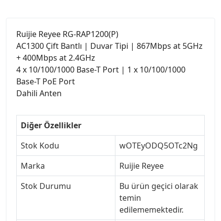
Ruijie Reyee RG-RAP1200(P)
AC1300 Çift Bantlı | Duvar Tipi | 867Mbps at 5GHz
+ 400Mbps at 2.4GHz
4 x 10/100/1000 Base-T Port | 1 x 10/100/1000
Base-T PoE Port
Dahili Anten
Diğer Özellikler
Stok Kodu
wOTEyODQ5OTc2Ng
Marka
Ruijie Reyee
Stok Durumu
Bu ürün geçici olarak
temin
edilememektedir.