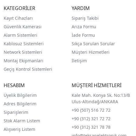
KATEGORİLER
YARDIM
Kayıt Cihazları
Sipariş Takibi
Güvenlik Kamerası
Arıza Formu
Alarm Sistemleri
İade Formu
Kablosuz Sistemleri
Sıkça Sorulan Sorular
Network Sistemleri
Müşteri Hizmetleri
Montaj Ekipmanları
İletişim
Geçiş Kontrol Sistemleri
HESABIM
MÜŞTERİ HİZMETLERİ
Üyelik Bilgilerim
Kale Mah. Konya Sk. No:13/B
Ulus-Altındağ/ANKARA
Adres Bilgilerim
+90 (507) 516 72 72
Siparişlerim
+90 (312) 321 72 72
Stok Alarm Listem
+90 (312) 321 78 78
Alışveriş Listem
info@teksanelektronik.com