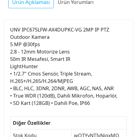
Ürün Açıklaması
Ürün Yorumları
UNV IPC675LFW-AX4DUPKC-VG 2MP IP PTZ
Outdoor Kamera
5 MP @30fps
2.8 - 12mm Motorize Lens
50m IR Mesafesi, Smart IR
LightHunter
• 1/2.7" Cmos Sensör, Triple Stream,
H.265+/H.265/H.264/MJPEG
• BLC, HLC, 3DNR, 2DNR, AWB, AGC, NAS, ANR
• True WDR (120dB), Dahili Mikrofon, Hoparlör,
• SD Kart (128GB) • Dahili Poe, IP66
Diğer Özellikler
Stok Kodu
wOTYyNTIyNjgxMQ