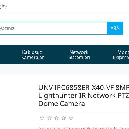
işim
ARA
Kablosuz 
Network 
Mont
Kameralar
Sistemleri
Ekipma
UNV IPC6858ER-X40-VF 8MP
Lighthunter IR Network PT
Dome Camera
Geçici olarak temin edilememektedir. Tem