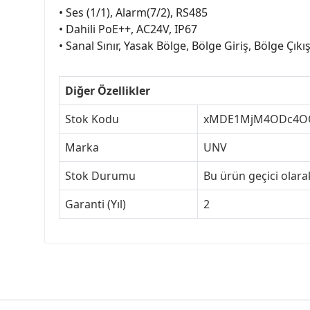
• Ses (1/1), Alarm(7/2), RS485
• Dahili PoE++, AC24V, IP67
• Sanal Sınır, Yasak Bölge, Bölge Giriş, Bölge Çık
Diğer Özellikler
Stok Kodu
xMDE1MjM4ODc4O
Marka
UNV
Stok Durumu
Bu ürün geçici olar
Garanti (Yıl)
2