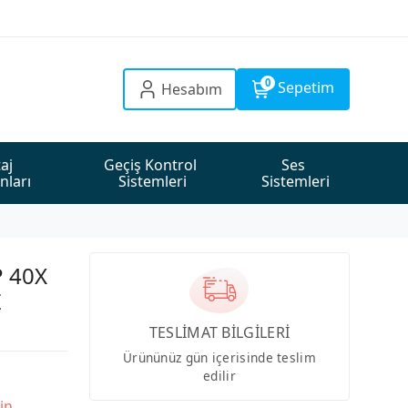
0
Sepetim
Hesabım
aj 
Geçiş Kontrol 
Ses 
nları
Sistemleri
Sistemleri
 40X
Z
TESLİMAT BİLGİLERİ
Ürününüz gün içerisinde teslim
edilir
in