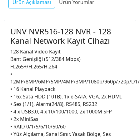
Ürün Açıklaması
Ürün Yorumları
UNV NVR516-128 NVR - 128
Kanal Network Kayıt Cihazı
128 Kanal Video Kayıt
Bant Genişliği (512/384 Mbps)
H.265+/H.265/H.264
•
12MP/8MP/6MP/5MP/4MP/3MP/1080p/960p/720p/D1/2
• 16 Kanal Playback
• 16x Sata HDD (10TB), 1x e-SATA, VGA, 2x HDMI
• Ses (1/1), Alarm(24/8), RS485, RS232
• 4 x USB3.0, 4 x 10/100/1000, 2x 1000M SFP
• 2x MiniSas
• RAID 0/1/5/6/10/50/60
• Yüz Algılama, Sanal Sınır, Yasak Bölge, Ses