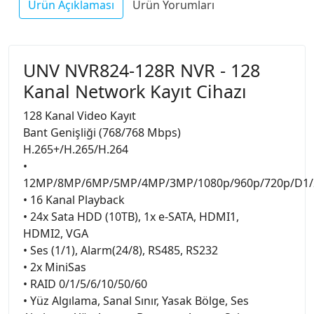
Ürün Açıklaması
Ürün Yorumları
UNV NVR824-128R NVR - 128
Kanal Network Kayıt Cihazı
128 Kanal Video Kayıt
Bant Genişliği (768/768 Mbps)
H.265+/H.265/H.264
•
12MP/8MP/6MP/5MP/4MP/3MP/1080p/960p/720p/D1/2
• 16 Kanal Playback
• 24x Sata HDD (10TB), 1x e-SATA, HDMI1,
HDMI2, VGA
• Ses (1/1), Alarm(24/8), RS485, RS232
• 2x MiniSas
• RAID 0/1/5/6/10/50/60
• Yüz Algılama, Sanal Sınır, Yasak Bölge, Ses