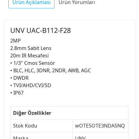
Ürün Açıklaması
Ürün Yorumları
UNV UAC-B112-F28
2MP
2.8mm Sabit Lens
20m IR Mesafesi
• 1/3" Cmos Sensör
• BLC, HLC, 3DNR, 2NDR, AWB, AGC
• DWDR
• TVI/AHD/CVI/SD
• IP67
Diğer Özellikler
Stok Kodu
wOTE5OTE3NDA5NQ
Marka
UNV