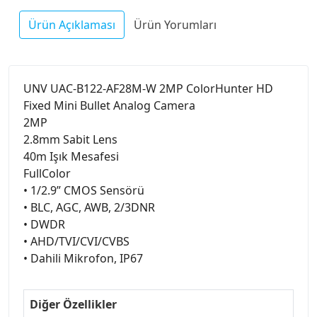
Ürün Açıklaması
Ürün Yorumları
UNV UAC-B122-AF28M-W 2MP ColorHunter HD
Fixed Mini Bullet Analog Camera
2MP
2.8mm Sabit Lens
40m Işık Mesafesi
FullColor
• 1/2.9” CMOS Sensörü
• BLC, AGC, AWB, 2/3DNR
• DWDR
• AHD/TVI/CVI/CVBS
• Dahili Mikrofon, IP67
Diğer Özellikler