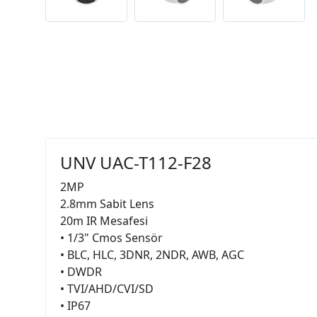
UNV UAC-T112-F28
2MP
2.8mm Sabit Lens
20m IR Mesafesi
• 1/3" Cmos Sensör
• BLC, HLC, 3DNR, 2NDR, AWB, AGC
• DWDR
• TVI/AHD/CVI/SD
• IP67