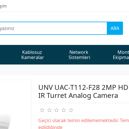
işim
ARA
Kablosuz 
Network 
Mont
Kameralar
Sistemleri
Ekipma
UNV UAC-T112-F28 2MP HD 
IR Turret Analog Camera
Geçici olarak temin edilememektedir. Tem
edildiğinde