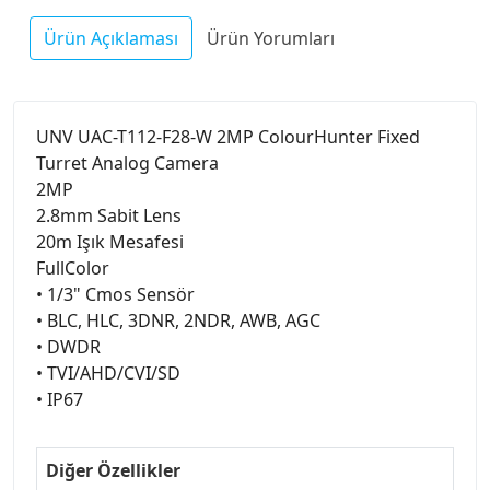
Ürün Açıklaması
Ürün Yorumları
UNV UAC-T112-F28-W 2MP ColourHunter Fixed
Turret Analog Camera
2MP
2.8mm Sabit Lens
20m Işık Mesafesi
FullColor
• 1/3" Cmos Sensör
• BLC, HLC, 3DNR, 2NDR, AWB, AGC
• DWDR
• TVI/AHD/CVI/SD
• IP67
Diğer Özellikler