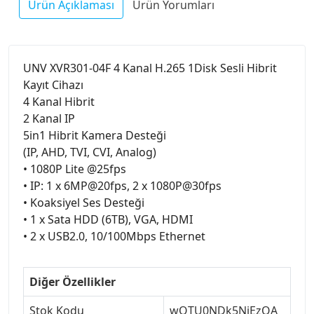
Ürün Açıklaması
Ürün Yorumları
UNV XVR301-04F 4 Kanal H.265 1Disk Sesli Hibrit
Kayıt Cihazı
4 Kanal Hibrit
2 Kanal IP
5in1 Hibrit Kamera Desteği
(IP, AHD, TVI, CVI, Analog)
• 1080P Lite @25fps
• IP: 1 x 6MP@20fps, 2 x 1080P@30fps
• Koaksiyel Ses Desteği
• 1 x Sata HDD (6TB), VGA, HDMI
• 2 x USB2.0, 10/100Mbps Ethernet
Diğer Özellikler
Stok Kodu
wOTU0NDk5NjEzOA