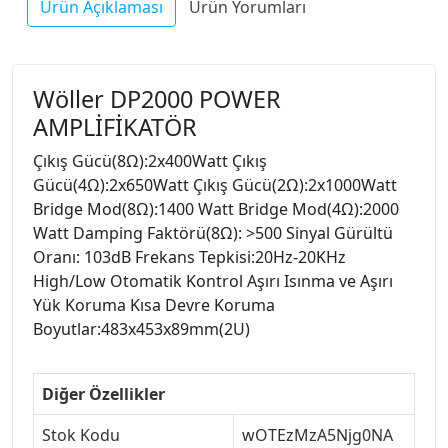
Ürün Açıklaması
Ürün Yorumları
Wöller DP2000 POWER
AMPLİFİKATÖR
Çıkış Gücü(8Ω):2x400Watt Çıkış
Gücü(4Ω):2x650Watt Çıkış Gücü(2Ω):2x1000Watt
Bridge Mod(8Ω):1400 Watt Bridge Mod(4Ω):2000
Watt Damping Faktörü(8Ω): >500 Sinyal Gürültü
Oranı: 103dB Frekans Tepkisi:20Hz-20KHz
High/Low Otomatik Kontrol Aşırı Isınma ve Aşırı
Yük Koruma Kısa Devre Koruma
Boyutlar:483x453x89mm(2U)
Diğer Özellikler
Stok Kodu
wOTEzMzA5Njg0NA