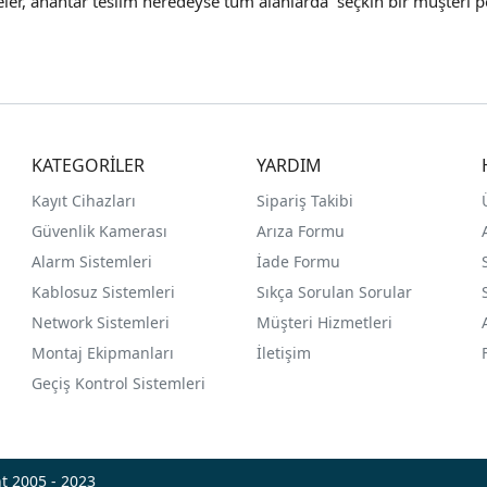
teler, anahtar teslim neredeyse tüm alanlarda seçkin bir müşteri p
KATEGORİLER
YARDIM
Kayıt Cihazları
Sipariş Takibi
Güvenlik Kamerası
Arıza Formu
Alarm Sistemleri
İade Formu
Kablosuz Sistemleri
Sıkça Sorulan Sorular
Network Sistemleri
Müşteri Hizmetleri
Montaj Ekipmanları
İletişim
Geçiş Kontrol Sistemleri
t 2005 - 2023