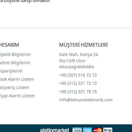
ortföyüne sahip olmaktır.
HESABIM
MÜŞTERİ HİZMETLERİ
Üyelik Bilgilerim
Kale Mah. Konya Sk.
No:13/B Ulus-
Adres Bilgilerim
Altındağ/ANKARA
Siparişlerim
+90 (507) 516 72 72
Stok Alarm Listem
+90 (312) 321 72 72
Alışveriş Listem
+90 (312) 321 78 78
Fiyat Alarm Listem
info@teksanelektronik.com