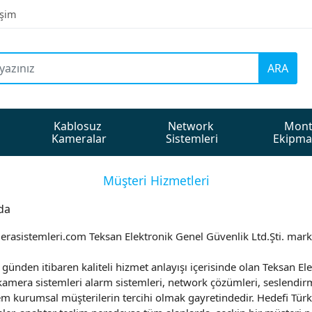
işim
ARA
Kablosuz 
Network 
Mont
Kameralar
Sistemleri
Ekipma
Müşteri Hizmetleri
da
rasistemleri.com Teksan Elektronik Genel Güvenlik Ltd.Şti. marka
günden itibaren kaliteli hizmet anlayışı içerisinde olan Teksan Ele
amera sistemleri alarm sistemleri, network çözümleri, seslendirme
em kurumsal müşterilerin tercihi olmak gayretindedir. Hedefi Türki