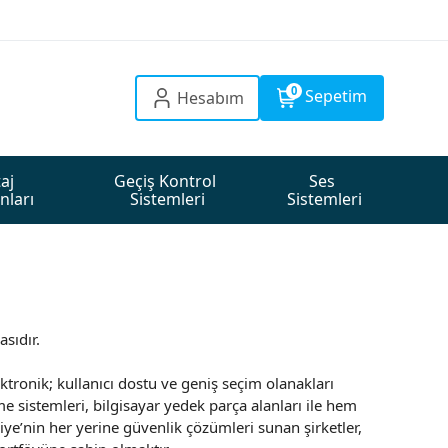
0
Sepetim
Hesabım
aj 
Geçiş Kontrol 
Ses 
nları
Sistemleri
Sistemleri
sıdır.
ktronik; kullanıcı dostu ve geniş seçim olanakları
 sistemleri, bilgisayar yedek parça alanları ile hem
ye’nin her yerine güvenlik çözümleri sunan şirketler,