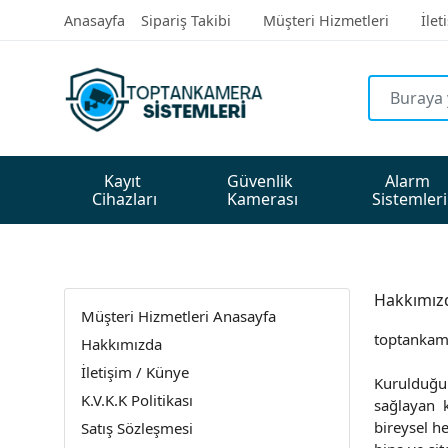
Anasayfa
Sipariş Takibi
Müşteri Hizmetleri
İlet
Kayıt 
Güvenlik 
Alarm 
Cihazları
Kamerası
Sistemleri
Hakkımız
Müşteri Hizmetleri Anasayfa
toptankame
Hakkımızda
İletişim / Künye
Kurulduğu 
K.V.K.K Politikası
sağlayan k
bireysel h
Satış Sözleşmesi